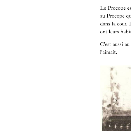
Le Procope est
au Procope q
dans la cour. 
ont leurs habi
C’est aussi a
l’aimait.