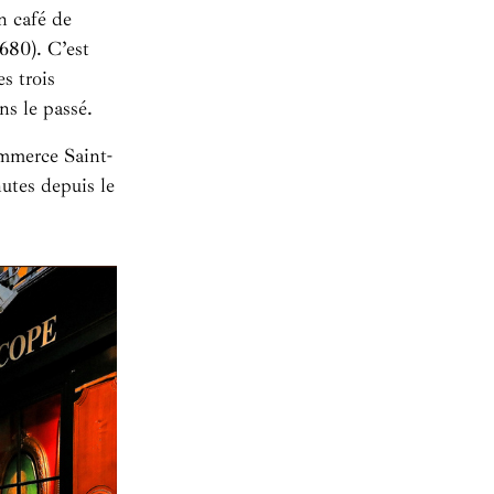
n café de
680). C’est
s trois
ns le passé.
ommerce Saint-
utes depuis le