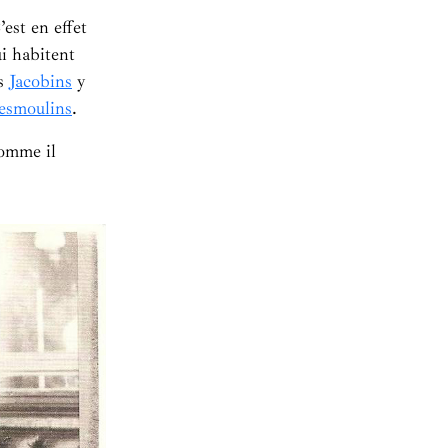
est en effet
i habitent
es
Jacobins
y
esmoulins
.
comme il