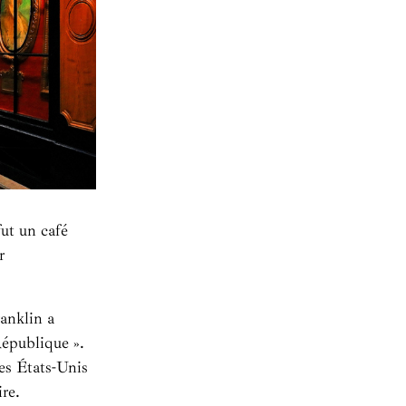
fut un café
r
anklin a
République ».
les États-Unis
ire.